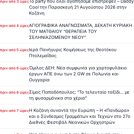
Το party που όλοι αγαπήσαμε επιστρέφει! – Daddy
πριν από 3 ώρες
Cool την Παρασκευή 21 Αυγούστου 2026 στην
Κοζάνη
ΑΓΙΟΓΡΑΦΙΚΑ ΑΝΑΓΝΩΣΜΑΤΑ, ΔΕΚΑΤΗ ΚΥΡΙΑΚΗ
πριν από 4 ώρες
ΤΟΥ ΜΑΤΘΑΙΟΥ “ΘΕΡΑΠΕΙΑ ΤΟΥ
ΣΕΛΗΝΙΑΖΟΜΕΝΟΥ ΝΕΟΥ”
Ιερά Πανήγυρις Κοιμήσεως της Θεοτόκου
πριν από 5 ώρες
Πτολεμαΐδας
Όμιλος ΔΕΗ: Νέα συμφωνία για χαρτοφυλάκιο
πριν από 6 ώρες
έργων ΑΠΕ άνω των 2 GW σε Πολωνία και
Ουγγαρία
Σίμος Παπαδόπουλος: “Το τελευταίο ταξίδι… με
πριν από 6 ώρες
τη φυσαρμόνικα στα χέρια”
Η Κοζάνη συναντά την Ευρώπη – Η «Πανδώρα»
πριν από 7 ώρες
και ο Σύνδεσμος Γραμμάτων και Τεχνών στο 27ο
Διεθνές Φεστιβάλ Νεανικών Ορχηστρών