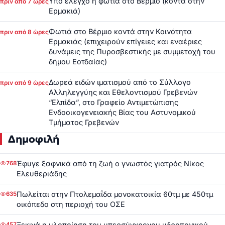
Υπό έλεγχο η φωτιά στο Βέρμιο (κοντά στην
πριν από 7 ώρες
Ερμακιά)
Φωτιά στο Βέρμιο κοντά στην Κοινότητα
πριν από 8 ώρες
Ερμακιάς (επιχειρούν επίγειες και εναέριες
δυνάμεις της Πυροσβεστικής με συμμετοχή του
δήμου Εοτδαίας)
Δωρεά ειδών ιματισμού από το Σύλλογο
πριν από 9 ώρες
Αλληλεγγύης και Εθελοντισμού Γρεβενών
“Ελπίδα”, στο Γραφείο Αντιμετώπισης
Ενδοοικογενειακής Βίας του Αστυνομικού
Τμήματος Γρεβενών
Δημοφιλή
Έφυγε ξαφνικά από τη ζωή ο γνωστός γιατρός Νίκος
768
Ελευθεριάδης
Πωλείται στην Πτολεμαΐδα μονοκατοικία 60τμ με 450τμ
635
οικόπεδο στη περιοχή του ΟΣΕ
Ξεκινά η υλοποίηση του υπερσύγχρονου υδροπονικού
457