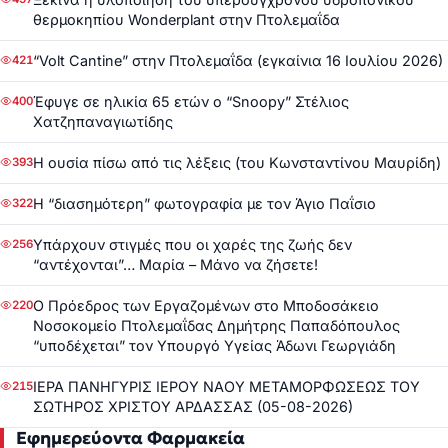
θερμοκηπίου Wonderplant στην Πτολεμαΐδα
“Volt Cantine” στην Πτολεμαΐδα (εγκαίνια 16 Ιουλίου 2026)
421
Έφυγε σε ηλικία 65 ετών ο “Snoopy” Στέλιος
400
Χατζηπαναγιωτίδης
Η ουσία πίσω από τις λέξεις (του Κωνσταντίνου Μαυρίδη)
393
Η “διασημότερη” φωτογραφία με τον Άγιο Παΐσιο
322
Υπάρχουν στιγμές που οι χαρές της ζωής δεν
256
“αντέχονται”… Μαρία – Μάνο να ζήσετε!
Ο Πρόεδρος των Εργαζομένων στο Μποδοσάκειο
220
Νοσοκομείο Πτολεμαΐδας Δημήτρης Παπαδόπουλος
“υποδέχεται” τον Υπουργό Υγείας Άδωνι Γεωργιάδη
ΙΕΡΑ ΠΑΝΗΓΥΡΙΣ ΙΕΡΟΥ ΝΑΟΥ ΜΕΤΑΜΟΡΦΩΣΕΩΣ ΤΟΥ
215
ΣΩΤΗΡΟΣ ΧΡΙΣΤΟΥ ΑΡΔΑΣΣΑΣ (05-08-2026)
Εφημερεύοντα Φαρμακεία