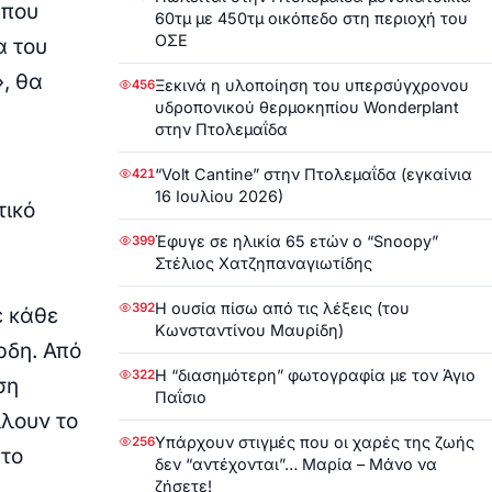
 που
60τμ με 450τμ οικόπεδο στη περιοχή του
ΟΣΕ
α του
», θα
Ξεκινά η υλοποίηση του υπερσύγχρονου
456
υδροπονικού θερμοκηπίου Wonderplant
στην Πτολεμαΐδα
“Volt Cantine” στην Πτολεμαΐδα (εγκαίνια
421
16 Ιουλίου 2026)
τικό
Έφυγε σε ηλικία 65 ετών ο “Snoopy”
399
Στέλιος Χατζηπαναγιωτίδης
Η ουσία πίσω από τις λέξεις (του
392
ε κάθε
Κωνσταντίνου Μαυρίδη)
έρδη. Από
Η “διασημότερη” φωτογραφία με τον Άγιο
322
ση
Παΐσιο
λλουν το
Υπάρχουν στιγμές που οι χαρές της ζωής
256
 το
δεν “αντέχονται”… Μαρία – Μάνο να
ζήσετε!