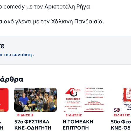
p comedy με τον Αριστοτέλη Ρήγα
ιακό γλέντι με την Χάλκινη Πανδαισία.
rg
α του συντάκτη ›
 άρθρα
ΕΙΔΉΣΕΙΣ
ΕΙΔΉΣΕΙΣ
ΕΙΔΉΣΕΙΣ
Λ
52ο ΦΕΣΤΙΒΑΛ
H ΤΟΜΕΑΚΗ
50ο Φεσ
Η
ΚΝΕ-ΟΔΗΓΗΤΗ
ΕΠΙΤΡΟΠΗ
ΚΝΕ-Οδ