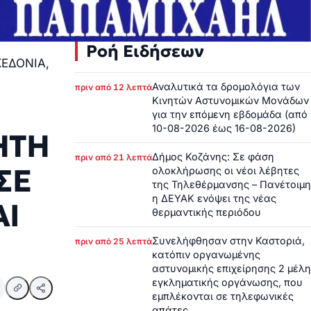
Ροή Ειδήσεων
ΕΔΟΝΙΑ,
Αναλυτικά τα δρομολόγια των
πριν από 12 λεπτά
Κινητών Αστυνομικών Μονάδων
για την επόμενη εβδομάδα (από
10-08-2026 έως 16-08-2026)
ΗΤΗ
Δήμος Κοζάνης: Σε φάση
πριν από 21 λεπτά
ΣΕ
ολοκλήρωσης οι νέοι λέβητες
της Τηλεθέρμανσης – Πανέτοιμη
η ΔΕΥΑΚ ενόψει της νέας
ΑΙ
θερμαντικής περιόδου
Συνελήφθησαν στην Καστοριά,
πριν από 25 λεπτά
κατόπιν οργανωμένης
αστυνομικής επιχείρησης 2 μέλη
εγκληματικής οργάνωσης, που
εμπλέκονται σε τηλεφωνικές
απάτες