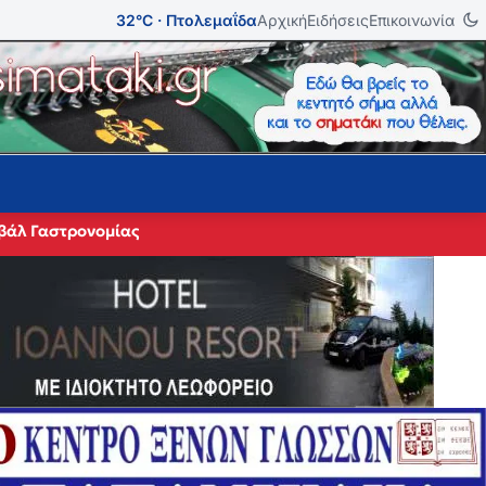
32°C · Πτολεμαΐδα
Αρχική
Ειδήσεις
Επικοινωνία
ιβάλ Γαστρονομίας