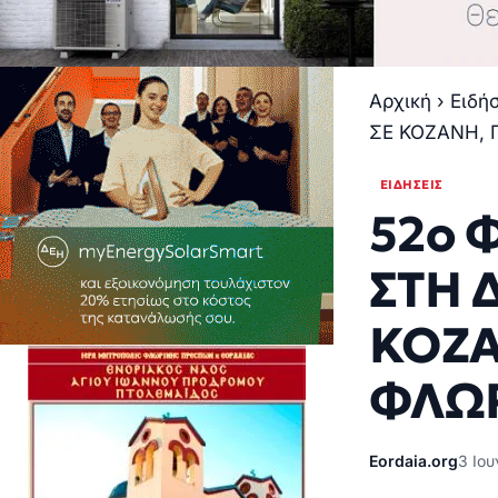
Αρχική
›
Ειδή
ΣΕ ΚΟΖΑΝΗ, 
ΕΙΔΉΣΕΙΣ
52ο 
ΣΤΗ 
ΚΟΖΑ
ΦΛΩ
Eordaia.org
3 Ιου