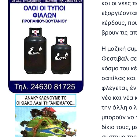
και οι νέες 
εξοργίζοντα
κέρδους, που
βρουν τις α
Η μαζική συ
Φεστιβάλ σε
κόσμο του κ
σαπίλας και 
φλέγεται, έ
νέο και νέα 
την άλλη ο 
μπορούν να 
δίκιο τους, 
σύστημα της