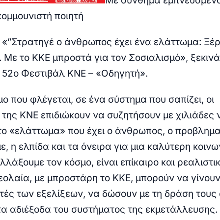
Με σύνθημα εμπνευσμέν
κομμουνιστή ποιητή
 «”Στρατηγέ ο άνθρωπος έχει ένα ελάττωμα: Ξέρ
 Με το ΚΚΕ μπροστά για τον Σοσιαλισμό», ξεκινά
το 52ο Φεστιβάλ ΚΝΕ – «Οδηγητή».
ο που φλέγεται, σε ένα σύστημα που σαπίζει, οι
της ΚΝΕ επιδιώκουν να συζητήσουν με χιλιάδες 
ι το «ελάττωμα» που έχει ο άνθρωπος, ο προβλημ
ε, η ελπίδα και τα όνειρα για μια καλύτερη κοινω
λάξουμε τον κόσμο, είναι επίκαιρο και ρεαλιστικ
νεολαία, με μπροστάρη το ΚΚΕ, μπορούν να γίνου
ές των εξελίξεων, να δώσουν με τη δράση τους 
τα αδιέξοδα του συστήματος της εκμετάλλευσης. 