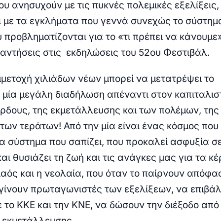
που ανησυχούν με τις πυκνές πολεμικές εξελίξεις,
ι με τα εγκλήματα που γεννά συνεχώς το σύστημ
 προβληματίζονται για το «τι πρέπει να κάνουμε
παντήσεις στις εκδηλώσεις του 52ου Φεστιβάλ.
μμετοχή χιλιάδων νέων μπορεί να μετατρέψει το
 μία μεγάλη διαδήλωση απέναντι στον καπιταλισ
έρδους, της εκμετάλλευσης και των πολέμων, της
των τεράτων! Από την μία είναι ένας κόσμος που
να σύστημα που σαπίζει, που προκαλεί ασφυξία σ
και θυσιάζει τη ζωή και τις ανάγκες μας για τα κ
λαός και η νεολαία, που όταν το παίρνουν απόφα
γίνουν πρωταγωνιστές των εξελίξεων, να επιβά
με το ΚΚΕ και την ΚΝΕ, να δώσουν την διέξοδο από
 εκμετάλλευσης.