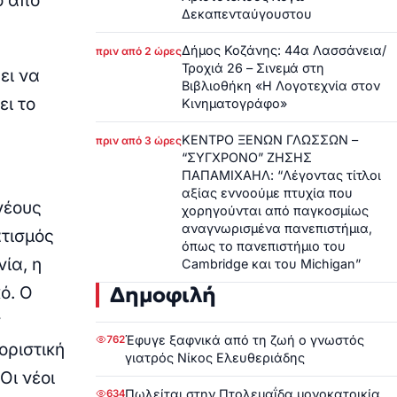
ο από
Δεκαπενταύγουστου
Δήμος Κοζάνης: 44α Λασσάνεια/
πριν από 2 ώρες
Τροχιά 26 – Σινεμά στη
ει να
Βιβλιοθήκη «Η Λογοτεχνία στον
ει το
Κινηματογράφο»
ΚΕΝΤΡΟ ΞΕΝΩΝ ΓΛΩΣΣΩΝ –
πριν από 3 ώρες
“ΣΥΓΧΡΟΝΟ” ΖΗΣΗΣ
ΠΑΠΑΜΙΧΑΗΛ: “Λέγοντας τίτλοι
αξίας εννοούμε πτυχία που
νέους
χορηγούνται από παγκοσμίως
αναγνωρισμένα πανεπιστήμια,
ατισμός
όπως το πανεπιστήμιο του
νία, η
Cambridge και του Michigan”
Δημοφιλή
ό. Ο
ν
Έφυγε ξαφνικά από τη ζωή ο γνωστός
762
οριστική
γιατρός Νίκος Ελευθεριάδης
Οι νέοι
Πωλείται στην Πτολεμαΐδα μονοκατοικία
634