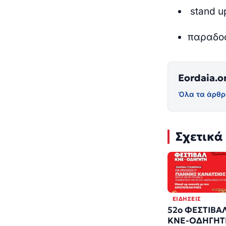
stand u
παραδοσ
Eordaia.o
Όλα τα άρθρ
Σχετικά
ΕΙΔΉΣΕΙΣ
52ο ΦΕΣΤΙΒΑ
ΚΝΕ-ΟΔΗΓΗΤ