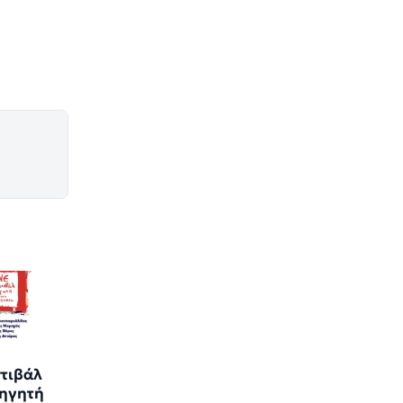
τιβάλ
ηγητή