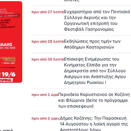
Ευχαριστήριο από τον Ποντιακό
πριν από 27 λεπτά
Σύλλογο Ακρινής και την
Οργανωτική επιτροπή του
Φεστιβάλ Γαστρονομίας
Εκδηλώσεις προς τιμήν των
πριν από 28 λεπτά
Απόδημων Καστοριανών
Επίσκεψη Ενημέρωσης του
πριν από 30 λεπτά
Κινήματος Ελπίδα για την
Δημοκρατία από τον Σύλλογο
Ανέργων και Ανάπτυξης Αγίου
Δημητρίου Ρυακίου !
Περιοδεία Καρυστιανού σε Κοζάνη
πριν από 1 ώρα
και Φλώρινα (δείτε το πρόγραμμα
των επισκεψεων)
Δήμος Κοζάνης: Την Παρασκευή
πριν από 2 ώρες
14 Αυγούστου η λαϊκή αγορά της
Αριστοτέλους λόγω