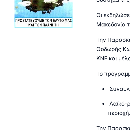
Οι εκδηλώσε
Μακεδονία τ
Την Παρασκε
Θοδωρής Κω
ΚΝΕ και μέλο
Το πρόγραμμ
Συναυλί
Λαϊκό-ρ
περιοχή
Την Παρασκε