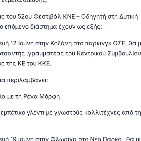
ις του 52ου Φεστιβάλ ΚΝΕ – Οδηγητή στη Δυτική
ο επόμενο διάστημα έχουν ως εξής:
υή 12 Ιούνη
στην Κοζάνη
στο παρκινγκ ΟΣΕ, θα μ
τσαντής ,
γραμματέας του Κεντρικού Συμβουλίου
ς της ΚΕ του ΚΚΕ.
α περιλαμβάνει:
α με τη Ρένα Μόρφη
εμπέτικο γλέντι με γνωστούς καλλιτέχνες από τ
.
υή 19 ιούνη στην
Φλωρινα
στο Νέο Πάρκο , θα μι