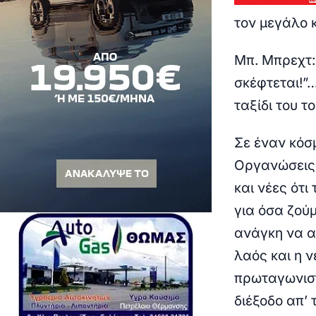
τον μεγάλο 
Μπ. Μπρεχτ:
σκέφτεται!”…
ταξίδι του 
Σε έναν κόσμ
Οργανώσεις 
και νέες ότ
για όσα ζούμ
ανάγκη να αλ
λαός και η 
πρωταγωνιστ
διέξοδο απ’ 