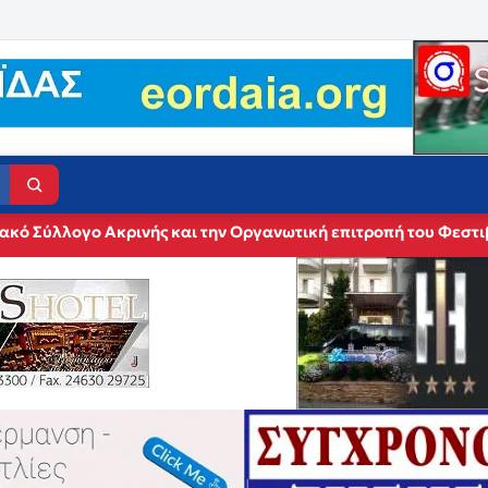
ιακό Σύλλογο Ακρινής και την Οργανωτική επιτροπή του Φεστ