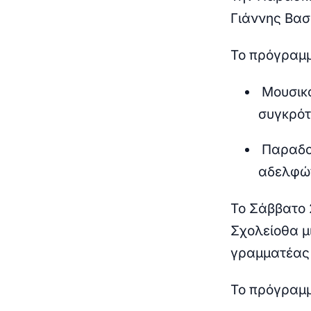
Γιάννης Βασ
Το πρόγραμμ
Μουσικό
συγκρό
Παραδοσ
αδελφώ
Το Σάββατο 
Σχολείο
θα μ
γραμματέας 
Το πρόγραμμ