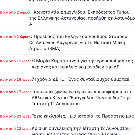
Η Κωνσταντία Δημογλίδου, Εκπρόσωπος Τύπου
πριν από 2 ώρες
της Ελληνικής Αστυνομίας, προήχθη σε Αστυνόμο
Α
Ο Πρόεδρος του Ελληνικού Ερυθρού Σταυρού,
πριν από 2 ώρες
Dr. Αντώνιος Αυγερινός για τη Νωτιαία Μυϊκή
Ατροφία (SMA)
Η Μαρία Καρυστιανού για την ερημοποίηση της
πριν από 13 ώρες
περιοχής και το κλείσιμο μονάδων της ΔΕΗ
71 χρόνια ΔΕΗ…. Ένας συνταξιούχος θυμάται!
πριν από 16 ώρες
Τουρνουά (φιλικών) αγώνων ποδοσφαίρου στο
πριν από 17 ώρες
Αθλητικό Κέντρο “Ευάγγελος Παντελίδης” την
Τετάρτη 12 Αυγούστου
Τρεις εκκλησίες… μια ιστορία, το Προάστειο μας
πριν από 23 ώρες
Κρίσιμη συνέλευση την Τέταρτη 12 Αυγούστου
πριν από 23 ώρες
για το μέλλον της ομάδας “Δόξα Βερμίου