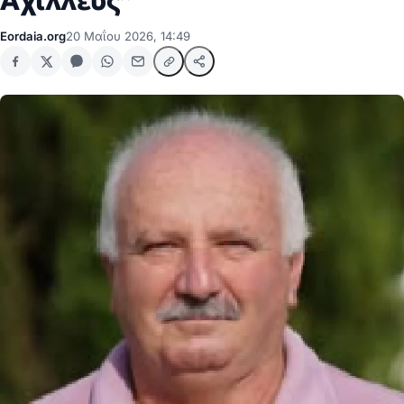
Αχιλλεύς”
Eordaia.org
20 Μαΐου 2026, 14:49