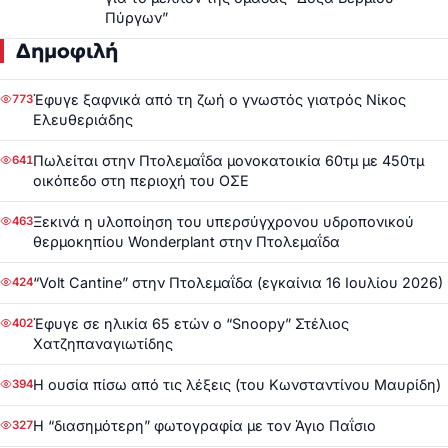
Πύργων”
Δημοφιλή
Έφυγε ξαφνικά από τη ζωή ο γνωστός γιατρός Νίκος
773
Ελευθεριάδης
Πωλείται στην Πτολεμαΐδα μονοκατοικία 60τμ με 450τμ
641
οικόπεδο στη περιοχή του ΟΣΕ
Ξεκινά η υλοποίηση του υπερσύγχρονου υδροπονικού
463
θερμοκηπίου Wonderplant στην Πτολεμαΐδα
“Volt Cantine” στην Πτολεμαΐδα (εγκαίνια 16 Ιουλίου 2026)
424
Έφυγε σε ηλικία 65 ετών ο “Snoopy” Στέλιος
402
Χατζηπαναγιωτίδης
Η ουσία πίσω από τις λέξεις (του Κωνσταντίνου Μαυρίδη)
394
Η “διασημότερη” φωτογραφία με τον Άγιο Παΐσιο
327